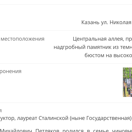
Казань ул. Николая
 местоположения
Центральная аллея, пр
надгробный памятник из темн
бюстом на высоко
ронения
я
уктор, лауреат Сталинской (ныне Государственная
Михайлович Петляков родился в семье чиновн