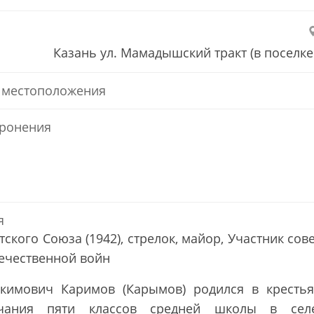
Казань ул. Мамадышский тракт (в поселк
 местоположения
ронения
я
тского Союза (1942), стрелок, майор, Участник сов
ечественной войн
акимович Каримов (Карымов) родился в крестья
чания пяти классов средней школы в сел