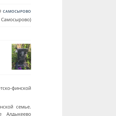
САМОСЫРОВО
е Самосырово)
етско-финской
нской семье.
е Алдыкеево